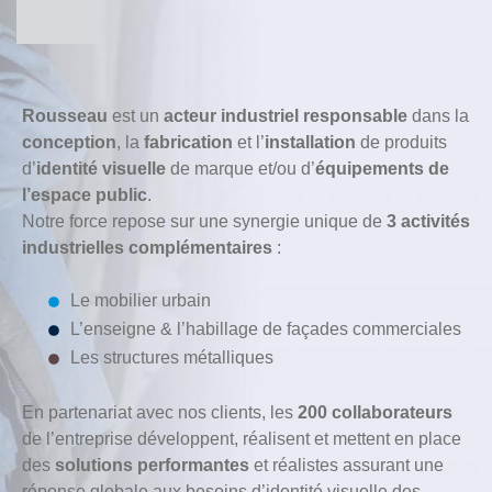
Rousseau
est un
acteur industriel responsable
dans la
conception
, la
fabrication
et l’
installation
de produits
d’
identité visuelle
de marque et/ou d’
équipements de
l’espace public
.
Notre force repose sur une synergie unique de
3 activités
industrielles complémentaires
:
Le mobilier urbain
L’enseigne & l’habillage de façades commerciales
Les structures métalliques
En partenariat avec nos clients, les
200 collaborateurs
de l’entreprise développent, réalisent et mettent en place
des
solutions performantes
et réalistes assurant une
réponse globale aux besoins d’identité visuelle des