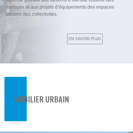
marques et aux projets d’équipements des espaces
urbains des collectivités.
EN SAVOIR PLUS
Lien
anchor
MOBILIER URBAIN