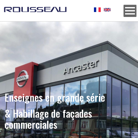
Photo
Image
Enseignes en grande série
& Habillage de façades
commerciales