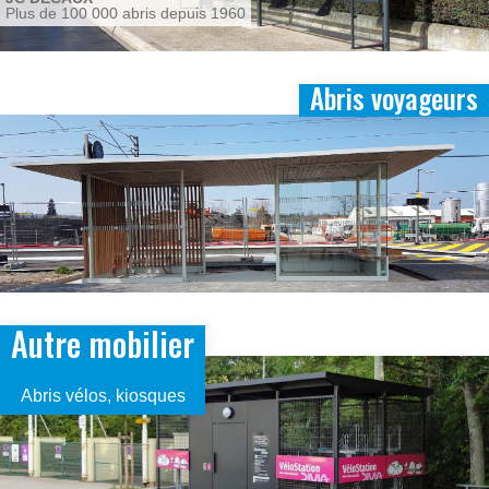
Plus de 100 000 abris depuis 1960
Abris voyageurs
Image
Autre mobilier
Image
Abris vélos, kiosques