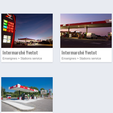
Photo
Image
Photo
Image
Intermarché Yvetot
Intermarché Yvetot
Enseignes > Stations service
Enseignes > Stations service
Photo
Image