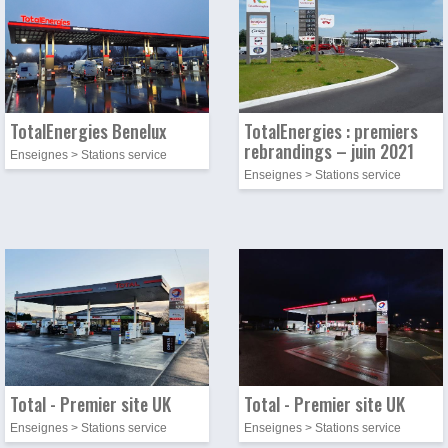
TotalEnergies Benelux
TotalEnergies : premiers
rebrandings – juin 2021
Enseignes > Stations service
Enseignes > Stations service
Photo
Image
Photo
Image
Total - Premier site UK
Total - Premier site UK
Enseignes > Stations service
Enseignes > Stations service