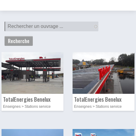
Photo
Image
Photo
Image
TotalEnergies Benelux
TotalEnergies Benelux
Enseignes > Stations service
Enseignes > Stations service
Photo
Image
Photo
Image